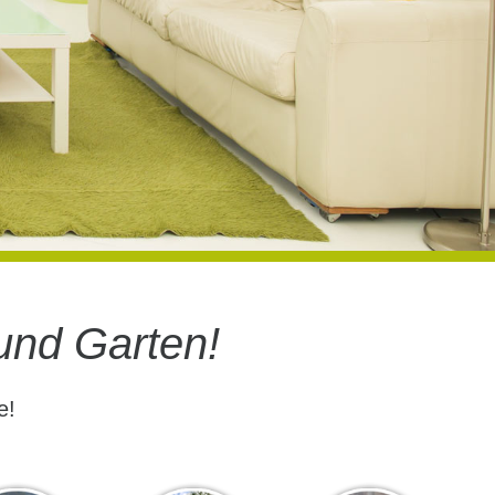
und Garten!
e!